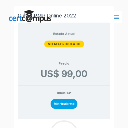
Ir
al
Curso PMP Online 2022
contenido
Main
Men
Estado Actual
NO MATRICULADO
Precio
US$ 99,00
Inicia Ya!
Matricularme