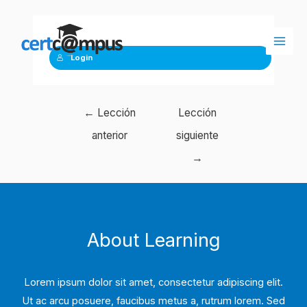
Ir
al
contenido
Main
Login
Men
Navegación
←
Lección
Lección
de
anterior
siguiente
entradas
→
About Learning
Lorem ipsum dolor sit amet, consectetur adipiscing elit.
Ut ac arcu posuere, faucibus metus a, rutrum lorem. Sed