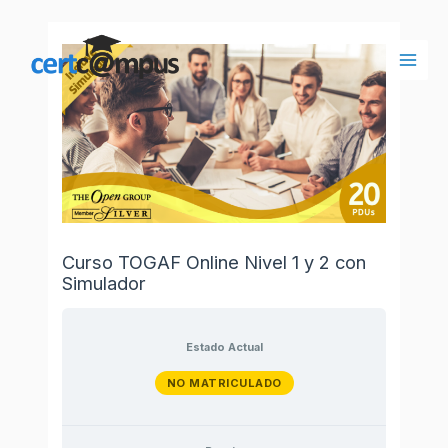
Ir
al
contenido
Main
Men
Curso TOGAF Online Nivel 1 y 2 con
Simulador
Estado Actual
NO MATRICULADO