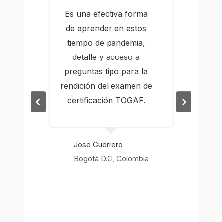
e
Es una efectiva forma
de aprender en estos
tiempo de pandemia,
s
detalle y acceso a
grac
preguntas tipo para la
da
ah
rendición del examen de
 la
se
certificación TOGAF.
 de
aprob
n
vue
ría
s
do.
M
Jose Guerrero
Bogotá D.C, Colombia
ez