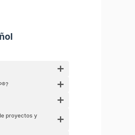
ñol
MP®?
de proyectos y