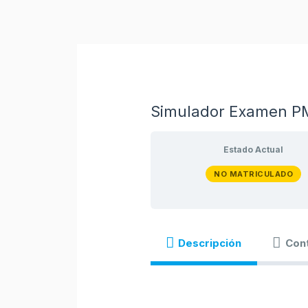
Ir
al
contenido
Simulador Examen 
Estado Actual
NO MATRICULADO
Descripción
Con