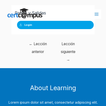
Ir
al
Pasos y Salidas
contenido
Main
Login
Men
Navegación
←
Lección
Lección
de
anterior
siguiente
entradas
→
About Learning
Lorem ipsum dolor sit amet, consectetur adipiscing elit.