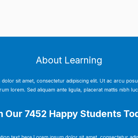
About Learning
dolor sit amet, consectetur adipiscing elit. Ut ac arcu posu
rum lorem. Sed aliquam ante ligula, placerat mattis nibh luc
n Our 7452 Happy Students​ To
tion text here.Lorem ipsum dolor sit amet, consectetur adipi