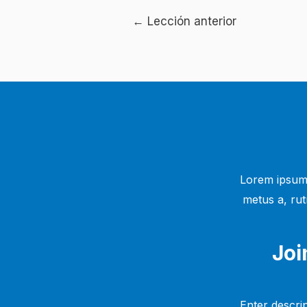
Navegación
←
Lección anterior
de
entradas
Lorem ipsum 
metus a, rut
Joi
Enter descrip