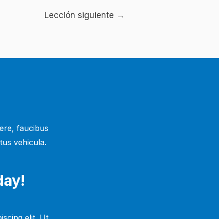
Lección siguiente
→
ere, faucibus
tus vehicula.
day!
scing elit. Ut