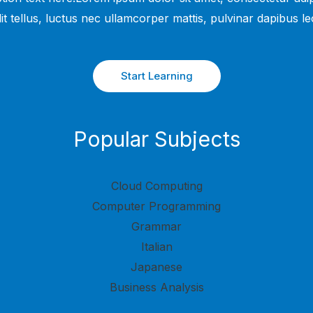
lit tellus, luctus nec ullamcorper mattis, pulvinar dapibus leo
Start Learning
Popular Subjects
Cloud Computing
Computer Programming
Grammar
Italian
Japanese
Business Analysis