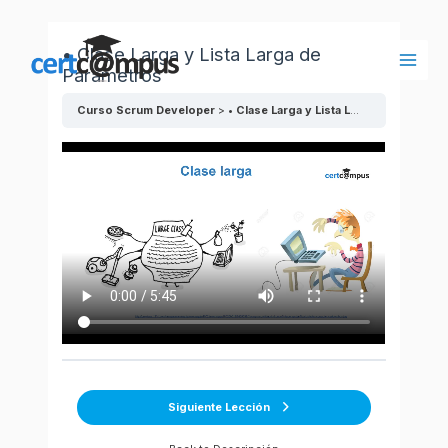
Ir
al
• Clase Larga y Lista Larga de
contenido
Parámetros
Main
Men
Curso Scrum Developer
• Clase Larga y Lista Larga de Parámetros
Siguiente Lección