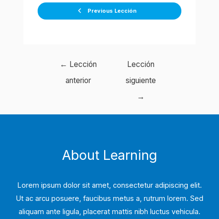
Previous Lección
Navegación
←
Lección
Lección
de
anterior
siguiente
entradas
→
About Learning
Lorem ipsum dolor sit amet, consectetur adipiscing elit.
Ut ac arcu posuere, faucibus metus a, rutrum lorem. Sed
aliquam ante ligula, placerat mattis nibh luctus vehicula.