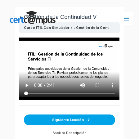
Ir
al
• Gestión de la Continuidad V
contenido
Main
Curso ITIL Con Simulador
• Gestión de la Continuidad V
Men
Siguiente Lección
Back to Descripción