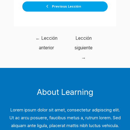
Previous Lección
Navegación
←
Lección
Lección
de
anterior
siguiente
entradas
→
About Learning
Lorem ipsum dolor sit amet, consectetur adipiscing elit.
Ut ac arcu posuere, faucibus metus a, rutrum lorem. Sed
aliquam ante ligula, placerat mattis nibh luctus vehicula.