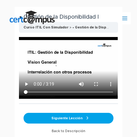
Ir
al
• Gestión de la Disponibilidad I
contenido
Main
Curso ITIL Con Simulador
• Gestión de la Disponibilidad I
Men
Siguiente Lección
Back to Descripción