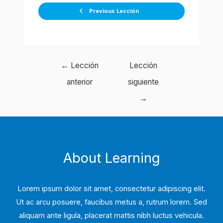
Previous Lección
Navegación
←
Lección
Lección
de
anterior
siguiente
entradas
→
About Learning
Lorem ipsum dolor sit amet, consectetur adipiscing elit.
Ut ac arcu posuere, faucibus metus a, rutrum lorem. Sed
aliquam ante ligula, placerat mattis nibh luctus vehicula.