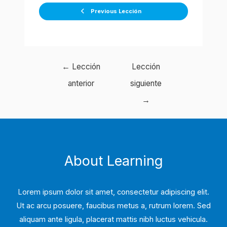
Previous Lección
Navegación
←
Lección
Lección
de
anterior
siguiente
entradas
→
About Learning
Lorem ipsum dolor sit amet, consectetur adipiscing elit.
Ut ac arcu posuere, faucibus metus a, rutrum lorem. Sed
aliquam ante ligula, placerat mattis nibh luctus vehicula.