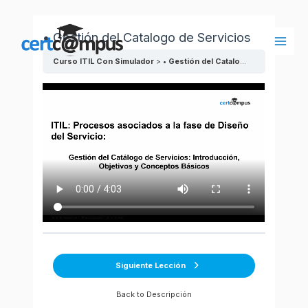
Ir
al
• Gestión del Catalogo de Servicios
contenido
Main
Curso ITIL Con Simulador
• Gestión del Catalogo de Servicios
Men
Siguiente Lección
Back to Descripción