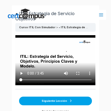
Ir
al
• ITIL Estrategia de Servicio
contenido
Objetivos
Main
Men
Curso ITIL Con Simulador
• ITIL Estrategia de Servicio Objetivos
Siguiente Lección