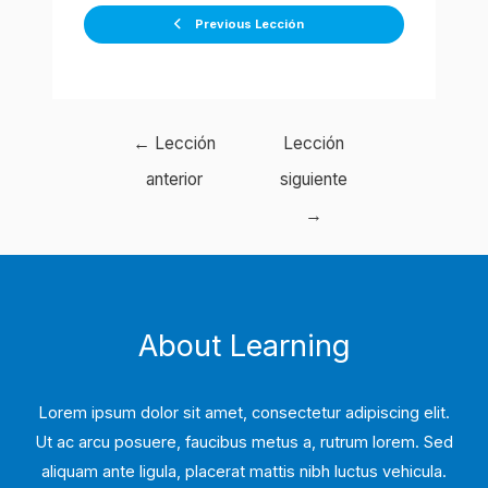
Previous Lección
Navegación
←
Lección
Lección
de
anterior
siguiente
entradas
→
About Learning
Lorem ipsum dolor sit amet, consectetur adipiscing elit.
Ut ac arcu posuere, faucibus metus a, rutrum lorem. Sed
aliquam ante ligula, placerat mattis nibh luctus vehicula.