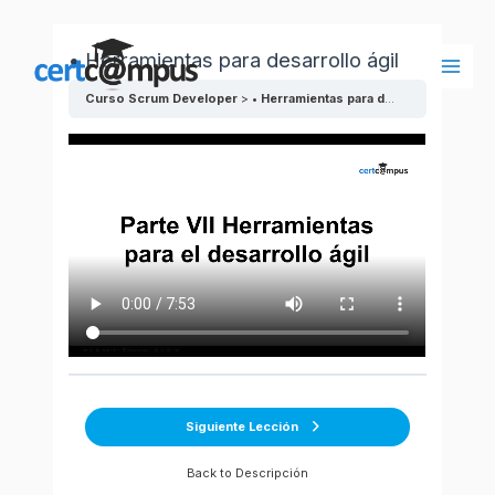
Ir
al
• Herramientas para desarrollo ágil
contenido
Main
Curso Scrum Developer
• Herramientas para desarrollo ágil
Men
Siguiente Lección
Back to Descripción