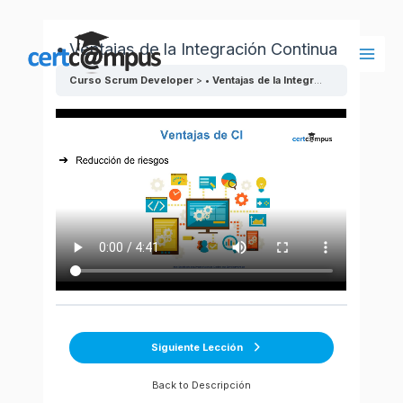
Ir
al
• Ventajas de la Integración Continua
contenido
Main
Curso Scrum Developer
• Ventajas de la Integración Continua
Men
Siguiente Lección
Back to Descripción