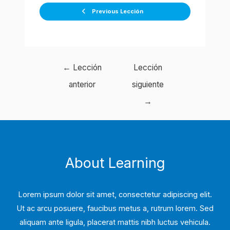
Previous Lección
Navegación
←
Lección
Lección
de
anterior
siguiente
entradas
→
About Learning
Lorem ipsum dolor sit amet, consectetur adipiscing elit.
Ut ac arcu posuere, faucibus metus a, rutrum lorem. Sed
aliquam ante ligula, placerat mattis nibh luctus vehicula.