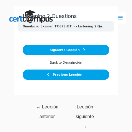
Ir
al
• Listening 2 Questions
contenido
Main
Simulacro Examen TOEFL iBT
• Listening 2 Questions
Men
Siguiente Lección
Back to Descripción
Previous Lección
Navegación
←
Lección
Lección
de
anterior
siguiente
entradas
→