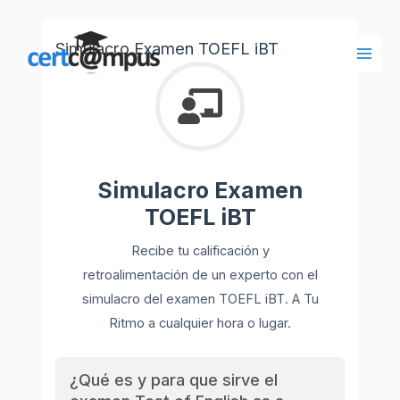
Ir
al
Simulacro Examen TOEFL iBT
contenido
Main
Men
Simulacro Examen
TOEFL iBT
Recibe tu calificación y
retroalimentación de un experto con el
simulacro del examen TOEFL iBT. A Tu
Ritmo a cualquier hora o lugar.
¿Qué es y para que sirve el