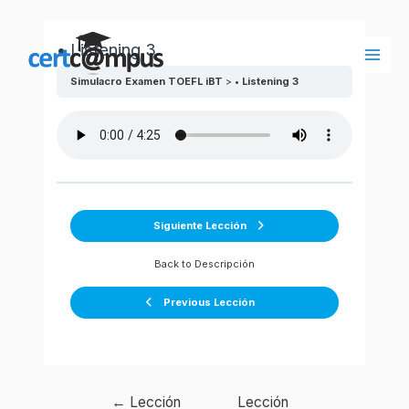
Ir
al
• Listening 3
contenido
Main
Simulacro Examen TOEFL iBT
• Listening 3
Men
Siguiente Lección
Back to Descripción
Previous Lección
Navegación
←
Lección
Lección