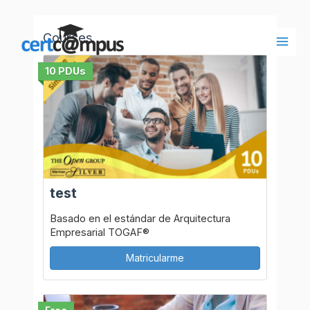
Ir
al
Courses
contenido
Main
10 PDUs
Men
test
Basado en el estándar de Arquitectura
Empresarial TOGAF®
Matricularme